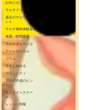
お知らせ
サルサイベント
過去のサルサイベ
ント
サルサ無料体験会
休講・時間変更
サルサダンスとは
アートロジカル
コラム
今すぐ始める
コミュニティ
ブログ作成のヒン
ト
オンラインスクー
ル
レッスン情報