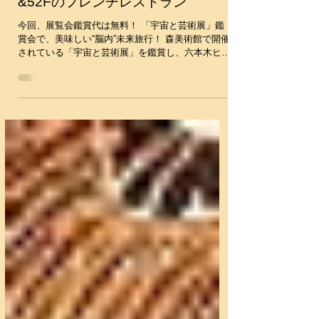
2016年8月23日
9月27日(火)お得なアート鑑賞会
&52Fのフレンチレストラン
今回、展覧会鑑賞代は無料！ 「宇宙と芸術展」鑑
賞会で、美味しい“脳内”未来旅行！ 森美術館で開催
されている「宇宙と芸術展」を鑑賞し、六本木ヒル
ズ 森タワー52階の「パノラマビュー×アート×食」
をコンセプトにしたレストラン、Museum
Restaurant THE...