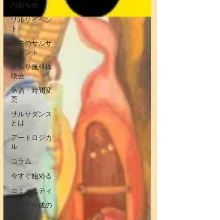
お知らせ
サルサイベン
ト
過去のサルサ
イベント
サルサ無料体
験会
休講・時間変
更
サルサダンス
とは
アートロジカ
ル
コラム
今すぐ始める
コミュニティ
ブログ作成の
ヒント