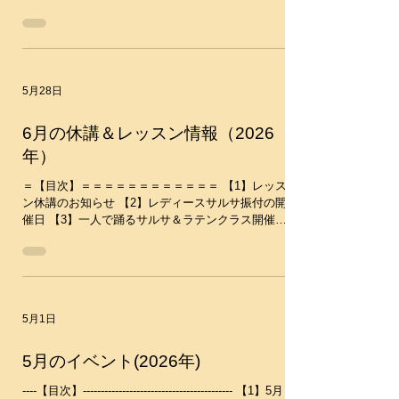
いね。 ----------------------------------- ​■6月13日(土)初夏
21日(日)Happyサルサ＠西日暮里 【2】6月13日(土)
のおいしい懇親会 日時：2026年6月13日(土)16:00ス
初夏のおいしい懇親会 -----------------------------------------
タート 場所：東京アチコーコー 東京都千代田区神
------------ 【1】6月21日(日)Happyサルサ＠西日暮里
田神保町1-38 クリスタルビル 1Ｆ
毎月恒例のサルサパーティーです♪初心者から中級
https://tabelog.com/tokyo/A1310/A131003/1304887
者までみんなで楽しみましょう～♪ 時間：14:10-
4/ ☆
16:40(open14:00) 場所：西日暮里スタジオ
LunaFun（ルナ・ファン）​​ 料金：2400円又は東京
5月28日
サルサムーブ共通チケット１枚 15:20～ソーシャル
タイムから参加の方は1500円 ※ドリンク、アルコ
ール類、食事持ち込み自由です。 ★上履き必要
6月の休講＆レッスン情報（2026
（靴下だと踏まれると危険です） レッスン：
年）
14:10-14:40 Bachata Lesson 14:40-15:20 Salsa
Lesson (レッスンはすべて入門クラスと初級クラス
＝【目次】＝＝＝＝＝＝＝＝＝＝＝＝ 【1】レッス
に分かれてレッスンを行います） 詳細・お申し込
ン休講のお知らせ 【2】レディースサルサ振付の開
み...
催日 【3】一人で踊るサルサ＆ラテンクラス開催日
＝＝＝＝＝＝＝＝＝＝＝＝＝＝＝＝ ※レッスンス
ケジュールはこちらのカレンダーで確認していただ
くと分かりやすいです ↓↓ https://www.salsa-
move.com/calendar ＝＝＝＝＝＝＝＝＝＝＝＝＝＝
＝＝＝ 【1】レッスン休講のお知らせ 6月の休講の
5月1日
予定はありません ーーーーーーーーーーーーーー
ーーーーーーーーーーーーーーーーーーーー 【2】
レディースサルサ振付の開催日 約半年で振付を