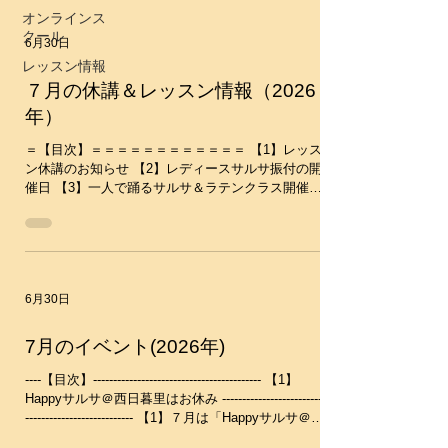
いただけます(男性も可)。 いつからでもご参加可能
LunaFun（ルナ・ファン）​​ 料金：2400円又は東京
オンラインス
です。振付
サルサムーブ共通チケット１枚 15:20～ソーシャル
クール
6月30日
タイムから参加の方は1500円 ※ドリンク、アルコ
ール類、食事持ち込み自由です。 ★上履き必要
レッスン情報
（靴下だと踏まれると危険です） レッスン：
７月の休講＆レッスン情報（2026
14:10-14:40 Bachata Lesson 14:40-15:20 Salsa
年）
Lesson (レッスンはすべて入門クラスと初級クラス
に分かれてレッスンを行います） 詳細・お申し込
＝【目次】＝＝＝＝＝＝＝＝＝＝＝＝ 【1】レッス
み https://www.salsa-move.com
ン休講のお知らせ 【2】レディースサルサ振付の開
催日 【3】一人で踊るサルサ＆ラテンクラス開催日
＝＝＝＝＝＝＝＝＝＝＝＝＝＝＝＝ ※レッスンス
ケジュールはこちらのカレンダーで確認していただ
くと分かりやすいです ↓↓ https://www.salsa-
move.com/calendar ＝＝＝＝＝＝＝＝＝＝＝＝＝＝
＝＝＝ 【1】レッスン休講のお知らせ ７月１９日
6月30日
(日)は全日休講となります。 ーーーーーーーーーー
ーーーーーーーーーーーーーーーーーーーーーーー
ー 【2】レディースサルサ振付の開催日 約半年で振
7月のイベント(2026年)
付を徐々に完成していきます。 （新しい振付は４
月25日(土)からスタートしています） 振付のレベル
----【目次】------------------------------------------ 【1】
は初級レベルですが、ペアーダンス経験に関係なく
Happyサルサ＠西日暮里はお休み --------------------------
やる気があれば初心者でも、どなたでもご参加いた
--------------------------- 【1】７月は「Happyサルサ＠西
だけます(男性も可)。 いつからでもご参加可能で
日暮里」はお休みです。 来月は行います。お楽し