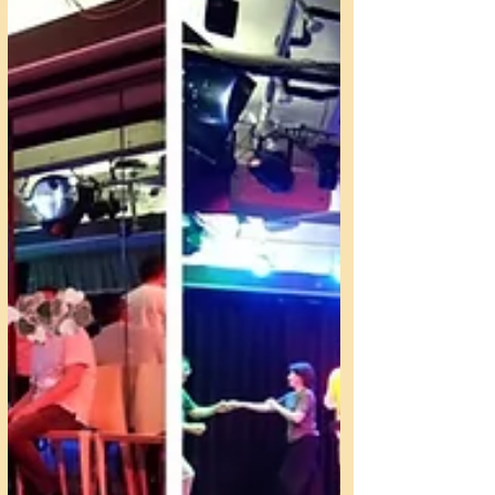
月24日(日)は全日休講となります。 ・5月17日(日)
通常レッスンではなく、イベント「Happyサルサパ
ーティー@西日暮里」内でのレッスンスケジュール
となります ーーーーーーーーーーーーーーーーー
ーーーーーーーーーーーーーーーーー 【2】レディ
ースサルサ振付の開催日 約半年で振付を徐々に完
成していきます。 （新しい振付は４月25日(土)から
スタートしています） 振付のレベルは初級レベル
ですが、ペアーダンス経験に関係なくやる気があれ
ば初心者でも、どなたでもご参加いただけます(男
性も可)。...