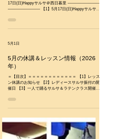
5月のイベント(2026年)
徐々に完成していきます。 （新しい振付は４月25
日(土)からスタートしています） 振付のレベルは初
----【目次】------------------------------------------ 【1】5月
級レベルですが、ペアーダンス経験に関係なくやる
17日(日)Happyサルサ＠西日暮里 ---------------------------
気があれば初心者でも、どなたでもご参加いただけ
-------------------------- 【1】5月17日(日)Happyサルサ＠
ます(男性も可)。 いつからでもご参加可能です。振
西日暮里 毎月恒例のサルサパーティーです♪初心者
付を覚える覚えないは自由、発表会に参加するかも
から中級者までみんなで楽しみましょう～♪ 時間：
自由です。興味のある方は是非ご参加ください。
14:10-16:40(open14:00) 場所：西日暮里スタジオ
・水曜クラス 6月3日(水),17日(水)18:05-18:55 ・土
LunaFun（ルナ・ファン）​​ 料金：2400円又は東京
曜ク
サルサムーブ共通チケット１枚 15:20～ソーシャル
5月1日
タイムから参加の方は1500円 ※ドリンク、アルコ
ール類、食事持ち込み自由です。 ★上履き必要
（靴下だと踏まれると危険です） レッスン：
5月の休講＆レッスン情報（2026
14:10-14:40 Bachata Lesson 14:40-15:20 Salsa
年）
Lesson (レッスンはすべて入門クラスと初級クラス
に分かれてレッスンを行います） 詳細・お申し込
＝【目次】＝＝＝＝＝＝＝＝＝＝＝＝ 【1】レッス
み https://www.salsa-move.com
ン休講のお知らせ 【2】レディースサルサ振付の開
催日 【3】一人で踊るサルサ＆ラテンクラス開催日
＝＝＝＝＝＝＝＝＝＝＝＝＝＝＝＝ ※レッスンス
ケジュールはこちらのカレンダーで確認していただ
くと分かりやすいです ↓↓ https://www.salsa-
move.com/calendar ＝＝＝＝＝＝＝＝＝＝＝＝＝＝
＝＝＝ 【1】レッスン休講のお知らせ ゴールデンウ
ィーク中も通常どうりレッスンを行います。 ・５