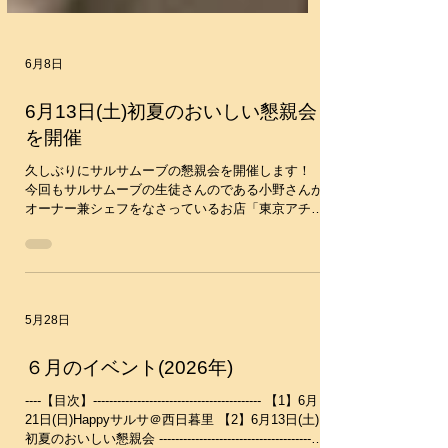
6月8日
6月13日(土)初夏のおいしい懇親会
を開催
久しぶりにサルサムーブの懇親会を開催します！
今回もサルサムーブの生徒さんのである小野さんが
オーナー兼シェフをなさっているお店「東京アチコ
ーコー」で行います。 沖縄料理を中心にアレンジ
がされた料理を出してくださいます。YUKARIは小
野さんの料理のセンスが好きで、体にも優しくてま
た行きたくなるんですよね～♪ ダンスを踊る会では
なく、美味しい料理を食べながらおしゃべりしまし
5月28日
ょう～という会です。 レッスン中はなかなかお話
する時間が取れないので、是非この機会にご参加く
ださいね。 最近入会された初心者の方はも大歓迎
６月のイベント(2026年)
です。 予約は10名で席を確保してもらっていま
す。先着順としますのでお早めにお申し込みくださ
----【目次】------------------------------------------ 【1】6月