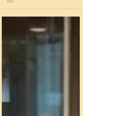
す。振付を覚える覚えないは自由、発表会に参加す
みに～♪
るかも自由です。興味のある方は是非ご参加くださ
い。 ・水曜クラス 7月1日(水),15日(水)18:05-18:55