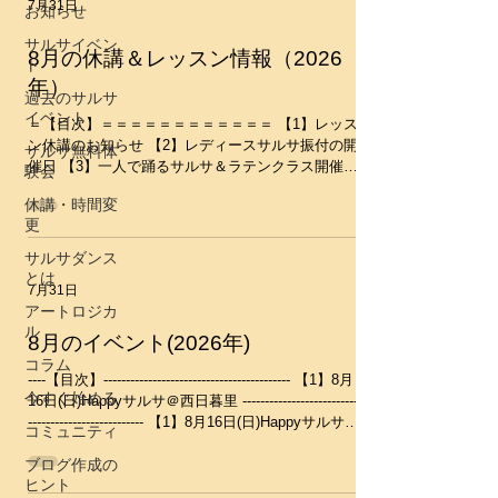
7月31日
お知らせ
サルサイベン
8月の休講＆レッスン情報（2026
ト
年）
過去のサルサ
イベント
＝【目次】＝＝＝＝＝＝＝＝＝＝＝＝ 【1】レッス
ン休講のお知らせ 【2】レディースサルサ振付の開
サルサ無料体
催日 【3】一人で踊るサルサ＆ラテンクラス開催日
験会
＝＝＝＝＝＝＝＝＝＝＝＝＝＝＝＝ ※レッスンス
休講・時間変
ケジュールはこちらのカレンダーで確認していただ
更
くと分かりやすいです ↓↓ https://www.salsa-
move.com/calendar ＝＝＝＝＝＝＝＝＝＝＝＝＝＝
サルサダンス
＝＝＝ 【1】レッスン休講のお知らせ 8月の休講の
とは
7月31日
予定はありません。(お盆休みもありません) ※８月
アートロジカ
１６日はHappyサルサパーティーなので、通常の時
ル
間割とは異なります。 詳しくはこちらをご覧くだ
8月のイベント(2026年)
さい。 ーーーーーーーーーーーーーーーーーーー
コラム
ーーーーーーーーーーーーーーー 【2】レディース
----【目次】------------------------------------------ 【1】8月
今すぐ始める
サルサ振付の開催日 約半年で振付を徐々に完成し
16日(日)Happyサルサ＠西日暮里 ---------------------------
ていきます。 （新しい振付は４月25日(土)からスタ
-------------------------- 【1】8月16日(日)Happyサルサ＠
コミュニティ
ートしています） ※発表会は11月1日(日) 振付のレ
西日暮里 毎月恒例のサルサパーティーです♪初心者
ベルは初級レベルですが、ペアーダンス経験に関係
ブログ作成の
から中級者までみんなで楽しみましょう～♪ 時間：
なくやる気があれば初心者でも、どなたでもご参加
ヒント
14:10-16:40(open14:00) 場所：西日暮里スタジオ