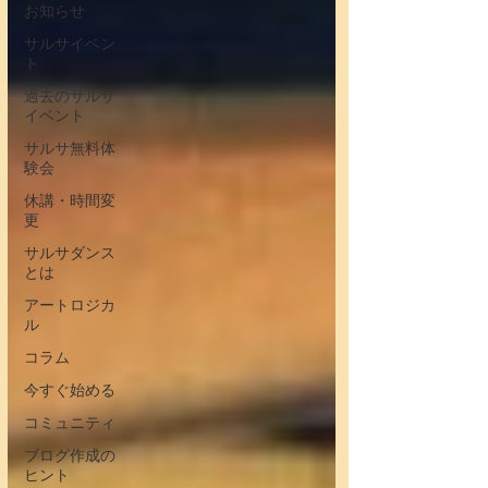
お知らせ
サルサイベン
ト
過去のサルサ
イベント
サルサ無料体
験会
休講・時間変
更
サルサダンス
とは
アートロジカ
ル
コラム
今すぐ始める
コミュニティ
ブログ作成の
ヒント