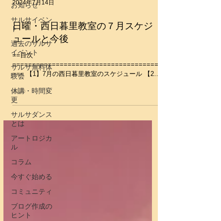
2024年7月14日
お知らせ
サルサイベン
日曜・西日暮里教室の７月スケジ
ト
ュールと今後
過去のサルサ
イベント
==目次
=====================================
サルサ無料体
=== 【1】7月の西日暮里教室のスケジュール 【2】
験会
8月以降の西日暮里教室のスケジュール
休講・時間変
=====================================
更
===...
サルサダンス
とは
アートロジカ
ル
コラム
今すぐ始める
コミュニティ
ブログ作成の
ヒント