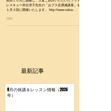
上達！1月講座
前回１０月に開催し、大変ご好評いただいたフット
レスキュー井出淳子先生の「おブス足撲滅講座」を
１月３回に開催いたします。 http://www.salsa-
move.com/foot 少人数制なので是非お早めにお申し
込みくださいね。...
最新記事
8月の休講＆レッスン情報（2026
年）