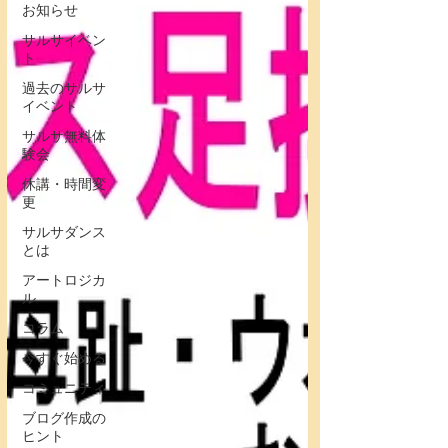
お知らせ
サルサイベン
ト
過去のサルサ
イベント
サルサ無料体
験会
休講・時間変
更
サルサダンス
とは
アートロジカ
ル
コラム
今すぐ始める
コミュニティ
ブログ作成の
ヒント