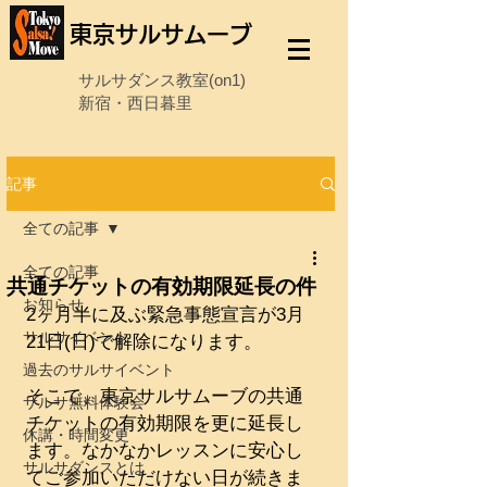
東京サルサムーブ
サルサダンス教室(on1)
新宿・西日暮里
記事
全ての記事
全ての記事
共通チケットの有効期限延長の件
お知らせ
2ヶ月半に及ぶ緊急事態宣言が3月
サルサイベント
21日(日)で解除になります。
過去のサルサイベント
そこで、東京サルサムーブの共通
サルサ無料体験会
チケットの有効期限を更に延長し
休講・時間変更
ます。なかなかレッスンに安心し
サルサダンスとは
てご参加いただけない日が続きま