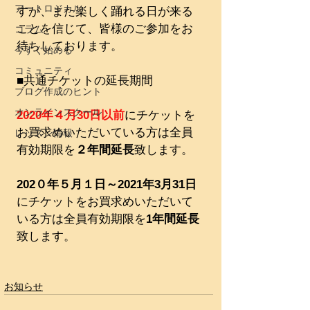
アートロジカル
すが、また楽しく踊れる日が来る
ことを信じて、皆様のご参加をお
コラム
待ちしております。
今すぐ始める
コミュニティ
■共通チケットの延長期間
ブログ作成のヒント
オンラインスクール
2020年４月30日以前
にチケットを
お買求めいただいている方は全員
レッスン情報
有効期限を
２年間延長
致します。
202０年５月１日～2021年3月31日
にチケットをお買求めいただいて
いる方は全員有効期限を
1年間延長
致します。
お知らせ