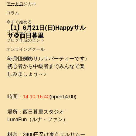
アートロジカル
---------
コラム
今すぐ始める
【1】6月21日(日)Happyサル
コミュニティ
サ＠西日暮里
ブログ作成のヒント
オンラインスクール
レッスン情報
毎月恒例のサルサパーティーです♪
初心者から中級者までみんなで楽
しみましょう～♪
時間：
14:10-16:40
(open14:00)
場所：西日暮里スタジオ
LunaFun（ルナ・ファン）​​
料金：2400円又は東京サルサムー