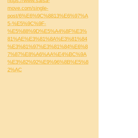
https://www.salsa-
move.com/single-
post/6%E6%9C%8813%E6%97%A
5-%E5%9C%9F-
%E5%88%9D%E5%A4%8F%E3%
81%AE%E3%81%8A%E3%81%84
%E3%81%97%E3%81%84%E6%8
7%87%E8%A6%AA%E4%BC%9A
%E3%82%92%E9%96%8B%E5%8
2%AC