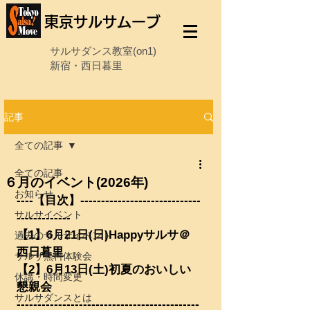
東京サルサムーブ
サルサダンス教室(on1)
新宿・西日暮里
記事
全ての記事
全ての記事
６月のイベント(2026年)
お知らせ
----【目次】-----------------------------
サルサイベント
-------------
【1】6月21日(日)Happyサルサ＠
過去のサルサイベント
西日暮里
サルサ無料体験会
【2】6月13日(土)初夏のおいしい
休講・時間変更
懇親会
サルサダンスとは
--------------------------------------------