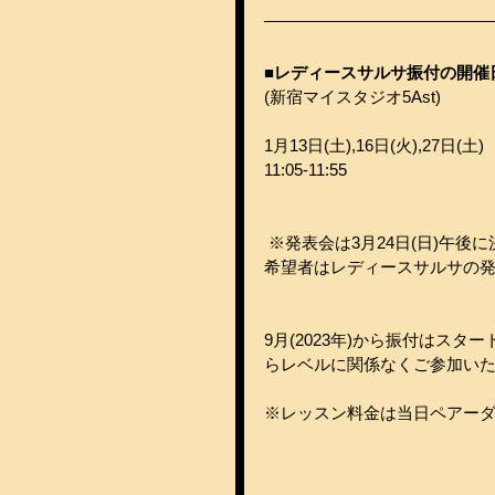
■レディースサルサ振付の開催
(新宿マイスタジオ5Ast)
1月13日(土),16日(火),27日(土)
11:05-11:55
 ※発表会は3月24日(日)午後
希望者はレディースサルサの
9月(2023年)から振付はス
らレベルに関係なくご参加い
※レッスン料金は当日ペアー