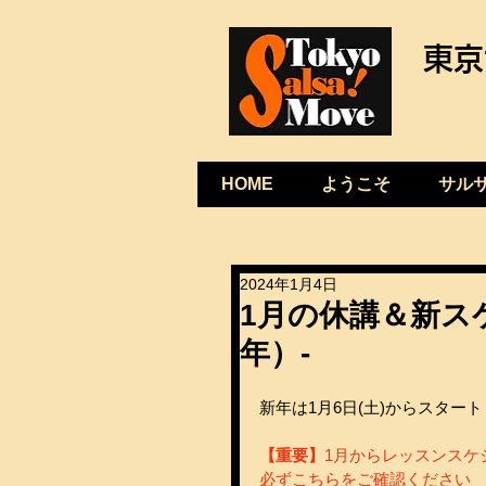
東京
HOME
ようこそ
サル
2024年1月4日
1月の休講＆新ス
年）-
新年は1月6日(土)からスター
【重要】
1月からレッスンスケ
必ずこちらをご確認ください