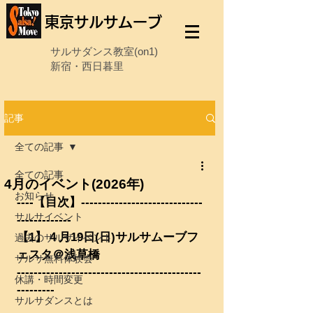
東京サルサムーブ
サルサダンス教室(on1)
新宿・西日暮里
記事
全ての記事
全ての記事
4月のイベント(2026年)
お知らせ
----【目次】-----------------------------
サルサイベント
-------------
【1】４月19日(日)サルサムーブフ
過去のサルサイベント
ェスタ＠浅草橋
サルサ無料体験会
--------------------------------------------
休講・時間変更
---------
サルサダンスとは