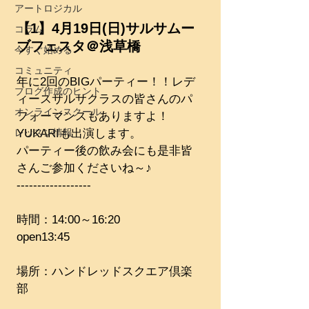
アートロジカル
【1】4月19日(日)サルサムー
コラム
ブフェスタ＠浅草橋
今すぐ始める
コミュニティ
年に2回のBIGパーティー！！レデ
ブログ作成のヒント
ィースサルサクラスの皆さんのパ
オンラインスクール
フォーマンスもありますよ！
レッスン情報
YUKARIも出演します。
パーティー後の飲み会にも是非皆
さんご参加くださいね～♪
------------------
時間：14:00～16:20
open13:45
場所：ハンドレッドスクエア倶楽
部　