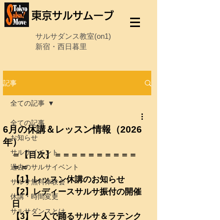
東京サルサムーブ
サルサダンス教室(on1)
新宿・西日暮里
記事
全ての記事
全ての記事
6月の休講＆レッスン情報（2026
お知らせ
年）
サルサイベント
＝【目次】＝＝＝＝＝＝＝＝＝＝
＝＝
過去のサルサイベント
【1】レッスン休講のお知らせ
サルサ無料体験会
【2】レディースサルサ振付の開催
休講・時間変更
日
サルサダンスとは
【3】一人で踊るサルサ＆ラテンク