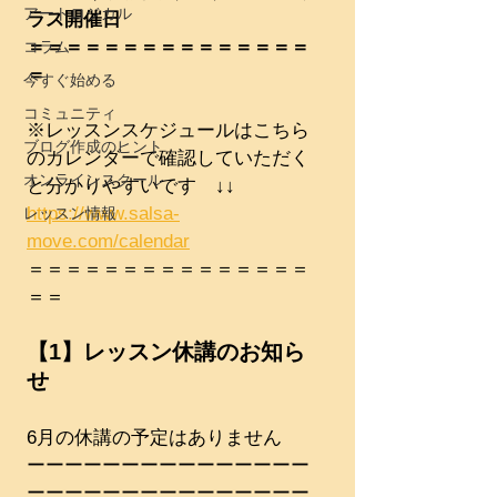
アートロジカル
ラス開催日
＝＝＝＝＝＝＝＝＝＝＝＝＝＝＝
コラム
＝
今すぐ始める
コミュニティ
※レッスンスケジュールはこちら
ブログ作成のヒント
のカレンダーで確認していただく
オンラインスクール
と分かりやすいです　↓↓
https://www.salsa-
レッスン情報
move.com/calendar
＝＝＝＝＝＝＝＝＝＝＝＝＝＝＝
＝＝
【1】レッスン休講のお知ら
せ
6月の休講の予定はありません
ーーーーーーーーーーーーーーー
ーーーーーーーーーーーーーーー