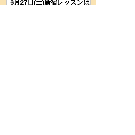
6月27日(土)新宿レッスンは
通常どうりレッスンを行い
ます
6月13日(土)初夏のおいしい
懇親会を開催
6月3日(水)レッスン行いま
す