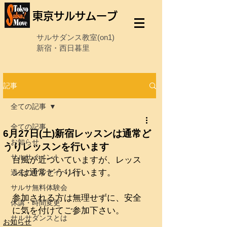
東京サルサムーブ
サルサダンス教室(on1)
新宿・西日暮里
記事
全ての記事
全ての記事
6月27日(土)新宿レッスンは通常ど
お知らせ
うりレッスンを行います
サルサイベント
台風が近づいていますが、レッス
ンは通常どうり行います。
過去のサルサイベント
サルサ無料体験会
参加される方は無理せずに、安全
休講・時間変更
に気を付けてご参加下さい。
サルサダンスとは
お知らせ