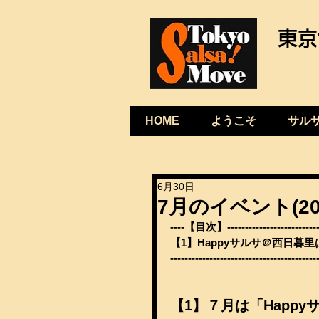
東京
HOME
ようこそ
サル
6月30日
7月のイベント(20
----【目次】----------------------------
【1】Happyサルサ＠西日暮
-----------------------------------------
【1】７月は「Happ