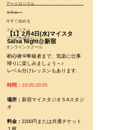
アートロジカル
--------------------------------------------
---------
コラム
今すぐ始める
コミュニティ
【1】2月4日(水)マイスタ
ブログ作成のヒント
Salsa Night@新宿
オンラインスクール
レッスン情報
初心者～中級者まで、気楽に仕事
帰りに楽しみましょう～♪
レベル分けレッスンもあります.
時間：
19:05-20:55
場所：
新宿マイスタジオ５Aスタジ
オ
料金：
2200円または共通チケット
１枚　