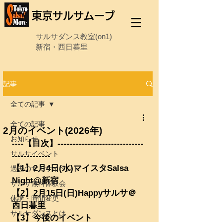
東京サルサムーブ
サルサダンス教室(on1)
新宿・西日暮里
記事
全ての記事
全ての記事
2月のイベント(2026年)
お知らせ
----【目次】-----------------------------
サルサイベント
-------------
【1】2月4日(水)マイスタSalsa 
過去のサルサイベント
Night@新宿
サルサ無料体験会
【2】2月15日(日)Happyサルサ＠
休講・時間変更
西日暮里
サルサダンスとは
【3】今後のイベント