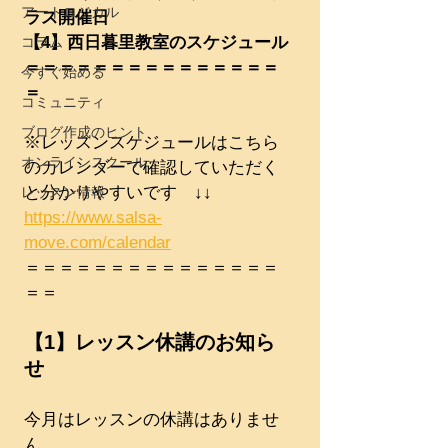
アートロジカル
ラス開催日
【4】西日暮里教室のスケジュール
コラム
＝＝＝＝＝＝＝＝＝＝＝＝＝＝＝
今すぐ始める
＝
コミュニティ
ブログ作成のヒント
※レッスンスケジュールはこちら
オンラインスクール
のカレンダーで確認していただく
と分かりやすいです　↓↓
レッスン情報
https://www.salsa-
move.com/calendar
＝＝＝＝＝＝＝＝＝＝＝＝＝＝＝
＝＝
【1】レッスン休講のお知ら
せ
今月はレッスンの休講はありませ
ん。