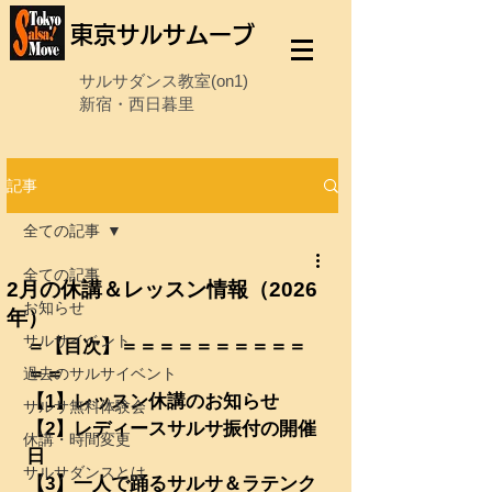
東京サルサムーブ
サルサダンス教室(on1)
新宿・西日暮里
記事
全ての記事
全ての記事
2月の休講＆レッスン情報（2026
お知らせ
年）
サルサイベント
＝【目次】＝＝＝＝＝＝＝＝＝＝
＝＝
過去のサルサイベント
【1】レッスン休講のお知らせ
サルサ無料体験会
【2】レディースサルサ振付の開催
休講・時間変更
日
サルサダンスとは
【3】一人で踊るサルサ＆ラテンク