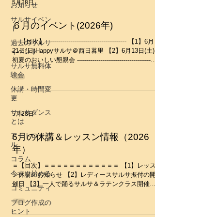
5月28日
お知らせ
サルサイベン
６月のイベント(2026年)
ト
----【目次】------------------------------------------ 【1】6月
過去のサルサ
21日(日)Happyサルサ＠西日暮里 【2】6月13日(土)
イベント
初夏のおいしい懇親会 -----------------------------------------
サルサ無料体
------------ 【1】6月21日(日)Happyサルサ＠西日暮里
験会
毎月恒例のサルサパーティーです♪初心者から中級
者までみんなで楽しみましょう～♪ 時間：14:10-
休講・時間変
16:40(open14:00) 場所：西日暮里スタジオ
更
LunaFun（ルナ・ファン）​​ 料金：2400円又は東京
サルサダンス
5月28日
サルサムーブ共通チケット１枚 15:20～ソーシャル
とは
タイムから参加の方は1500円 ※ドリンク、アルコ
ール類、食事持ち込み自由です。 ★上履き必要
アートロジカ
6月の休講＆レッスン情報（2026
（靴下だと踏まれると危険です） レッスン：
ル
年）
14:10-14:40 Bachata Lesson 14:40-15:20 Salsa
コラム
Lesson (レッスンはすべて入門クラスと初級クラス
＝【目次】＝＝＝＝＝＝＝＝＝＝＝＝ 【1】レッス
に分かれてレッスンを行います） 詳細・お申し込
今すぐ始める
ン休講のお知らせ 【2】レディースサルサ振付の開
み...
催日 【3】一人で踊るサルサ＆ラテンクラス開催日
コミュニティ
＝＝＝＝＝＝＝＝＝＝＝＝＝＝＝＝ ※レッスンス
ブログ作成の
ケジュールはこちらのカレンダーで確認していただ
ヒント
くと分かりやすいです ↓↓ https://www.salsa-