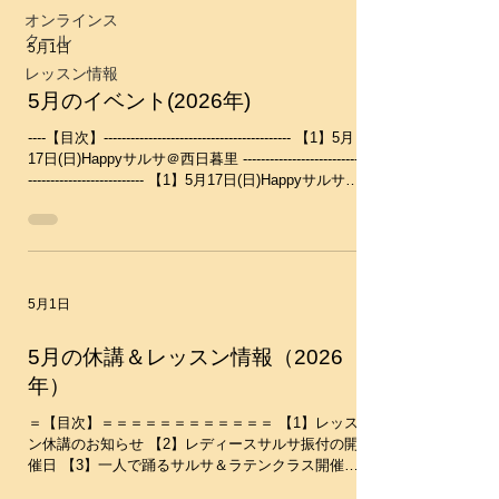
move.com/calendar ＝＝＝＝＝＝＝＝＝＝＝＝＝＝
オンラインス
＝＝＝ 【1】レッスン休講のお知らせ 6月の休講の
クール
5月1日
予定はありません ーーーーーーーーーーーーーー
ーーーーーーーーーーーーーーーーーーーー 【2】
レッスン情報
レディースサルサ振付の開催日 約半年で振付を
5月のイベント(2026年)
徐々に完成していきます。 （新しい振付は４月25
日(土)からスタートしています） 振付のレベルは初
----【目次】------------------------------------------ 【1】5月
級レベルですが、ペアーダンス経験に関係なくやる
17日(日)Happyサルサ＠西日暮里 ---------------------------
気があれば初心者でも、どなたでもご参加いただけ
-------------------------- 【1】5月17日(日)Happyサルサ＠
ます(男性も可)。 いつからでもご参加可能です。振
西日暮里 毎月恒例のサルサパーティーです♪初心者
付を覚える覚えないは自由、発表会に参加するかも
から中級者までみんなで楽しみましょう～♪ 時間：
自由です。興味のある方は是非ご参加ください。
14:10-16:40(open14:00) 場所：西日暮里スタジオ
・水曜クラス 6月3日(水),17日(水)18:05-18:55 ・土
LunaFun（ルナ・ファン）​​ 料金：2400円又は東京
曜ク
サルサムーブ共通チケット１枚 15:20～ソーシャル
5月1日
タイムから参加の方は1500円 ※ドリンク、アルコ
ール類、食事持ち込み自由です。 ★上履き必要
（靴下だと踏まれると危険です） レッスン：
5月の休講＆レッスン情報（2026
14:10-14:40 Bachata Lesson 14:40-15:20 Salsa
年）
Lesson (レッスンはすべて入門クラスと初級クラス
に分かれてレッスンを行います） 詳細・お申し込
＝【目次】＝＝＝＝＝＝＝＝＝＝＝＝ 【1】レッス
み https://www.salsa-move.com
ン休講のお知らせ 【2】レディースサルサ振付の開
催日 【3】一人で踊るサルサ＆ラテンクラス開催日
＝＝＝＝＝＝＝＝＝＝＝＝＝＝＝＝ ※レッスンス