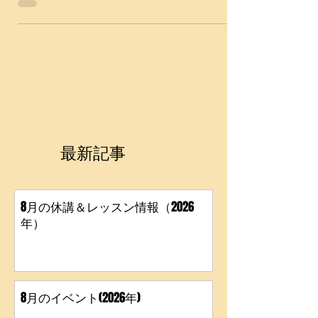
ケジュールはこちらのカレンダーで確認していただ
くと分かりやすいです ↓↓ https://www.salsa-
move.com/calendar ＝＝＝＝＝＝＝＝＝＝＝＝＝＝
＝＝＝ 【1】レッスン休講のお知らせ ゴールデンウ
ィーク中も通常どうりレッスンを行います。 ・５
月24日(日)は全日休講となります。 ・5月17日(日)
通常レッスンではなく、イベント「Happyサルサパ
ーティー@西日暮里」内でのレッスンスケジュール
となります ーーーーーーーーーーーーーーーーー
ーーーーーーーーーーーーーーーーー 【2】レディ
ースサルサ振付の開催日 約半年で振付を徐々に完
最新記事
成していきます。 （新しい振付は４月25日(土)から
スタートしています） 振付のレベルは初級レベル
ですが、ペアーダンス経験に関係なくやる気があれ
ば初心者でも、どなたでもご参加いただけます(男
8月の休講＆レッスン情報（2026
性も可)。...
年）
8月のイベント(2026年)